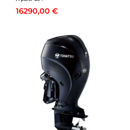
16290,00
€
BFT150
16290,00
€