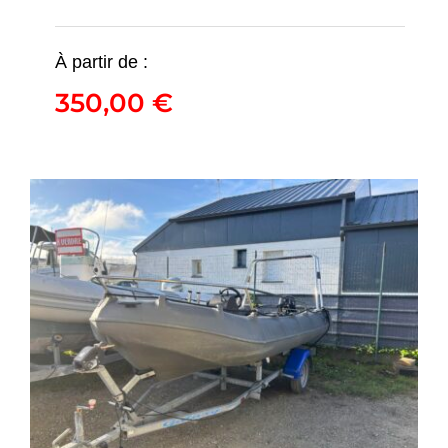
TIGER MARINE 650
OPEN – TOHATSU
À partir de :
MFS140
350,00
€
350,00
€