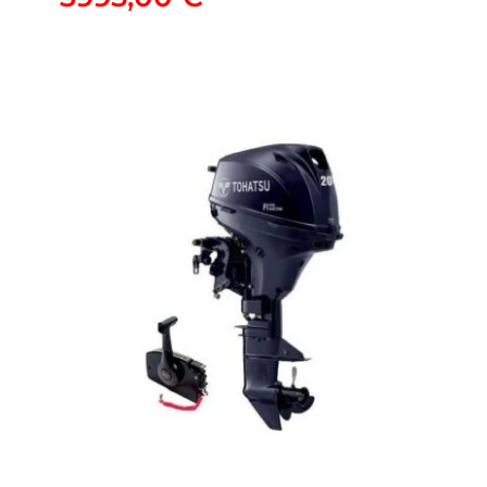
MFS25 | MFS30
3995,00
€