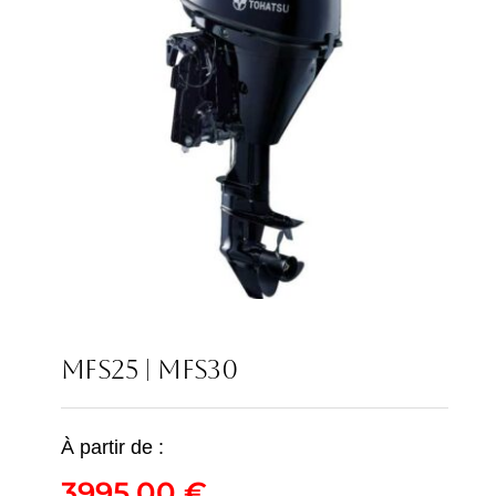
MFS25 | MFS30
À partir de :
3995,00
€