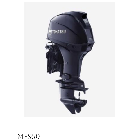
11319,00
€
MFS60