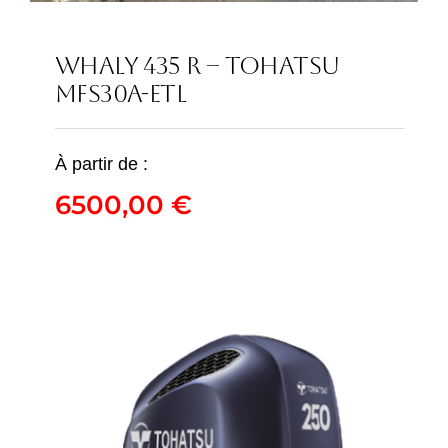
WHALY 435 R – TOHATSU
MFS30A-ETL
WHALY 435 R –
TOHATSU MFS30A-ETL
À partir de :
6500,00
€
6500,00
€