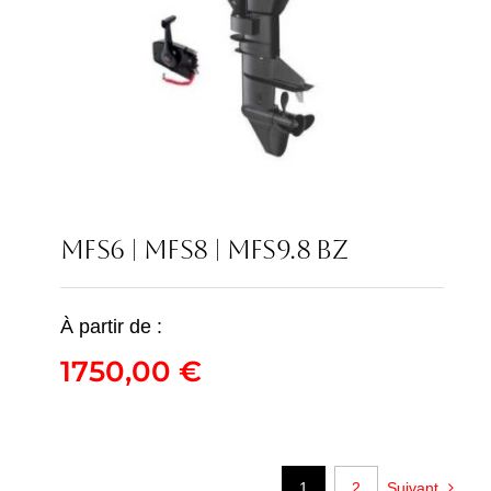
MFS6 | MFS8 | MFS9.8 BZ
À partir de :
MFS6 | MFS8 | MFS9.8
1750,00
€
BZ
1750,00
€
1
2
Suivant