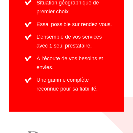
Situation géographique de
premier choix.
Essai possible sur rendez-vous.
L’ensemble de vos services
avec 1 seul prestataire.
À l’écoute de vos besoins et
envies.
Une gamme complète
reconnue pour sa fiabilité.