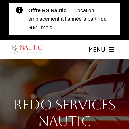
Passer
Offre RS Nautic
— Location
au
emplacement à l’année à partir de
contenu
50€ / mois.
MENU
Accueil
Nos Bateaux
Redo Services
Location de Bateaux
Nautic
Moteurs