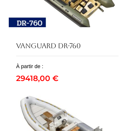
VANGUARD DR-760
À partir de :
VANGUARD DR-760
29418,00
€
29418,00
€