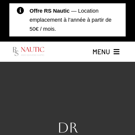
Passer
Offre RS Nautic
— Location
au
emplacement à l’année à partir de
contenu
50€ / mois.
MENU
Accueil
Nos Bateaux
Location de Bateaux
DR
Moteurs