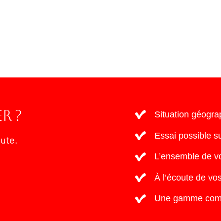
12000,00
€
r ?
Situation géogra
Essai possible s
oute.
L’ensemble de vo
À l’écoute de vos
Une gamme complè