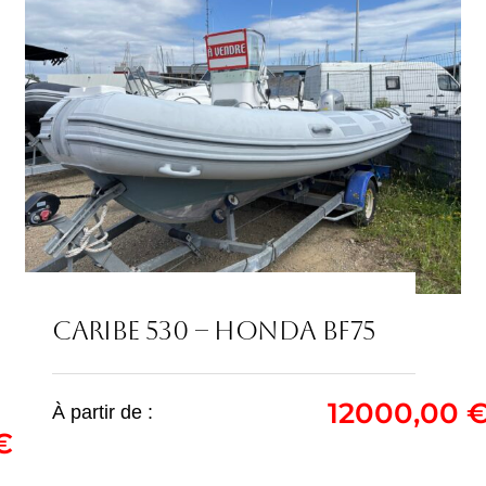
CARIBE 530 – HONDA BF75
CARIBE 530 – HONDA
12000,00
À partir de :
€
BF75