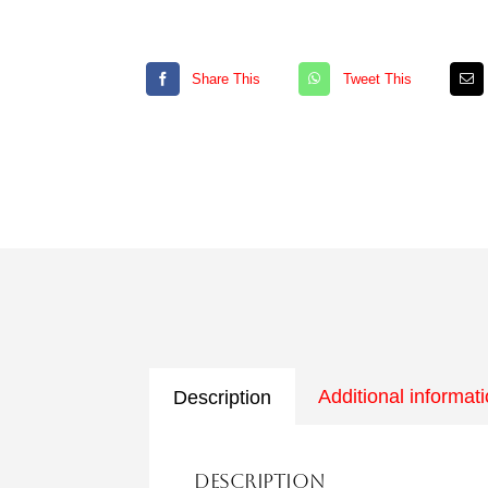
Share This
Tweet This
Additional informat
Description
Description