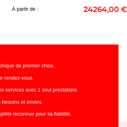
24264,00
€
À partir de :
VANGUARD DR-560
PRO FISH
24264,00
€
phique de premier choix.
ur rendez-vous.
s services avec 1 seul prestataire.
 besoins et envies.
te reconnue pour sa fiabilité.