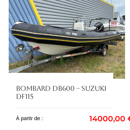
BOMBARD DB600 – SUZUKI
DF115
BOMBARD DB600 –
14000,00
À partir de :
SUZUKI DF115