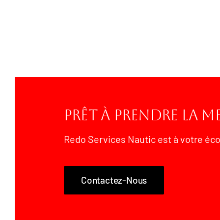
14000,00
€
Prêt À Prendre La Me
Redo Services Nautic est à votre éc
Contactez-Nous