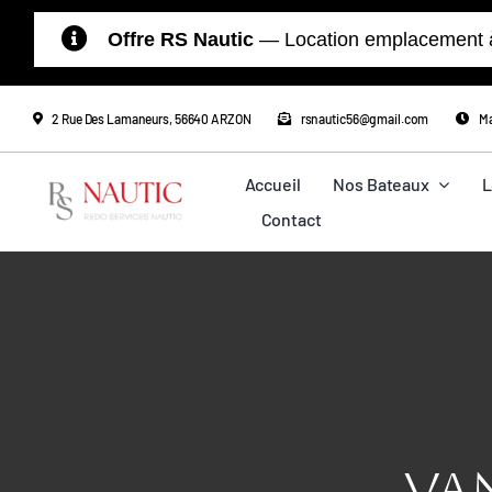
Passer
Offre RS Nautic
— Location emplacement à l
au
contenu
2 Rue Des Lamaneurs, 56640 ARZON
rsnautic56@gmail.com
Ma
Accueil
Nos Bateaux
L
Contact
VA