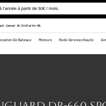
’année à partir de 50€ / mois.
rdi – Samedi : 9h-12h30 et 14h-18h
ocation De Bateaux
Moteurs
Redo Services Nautic
Act
NGUARD DR-660 SP