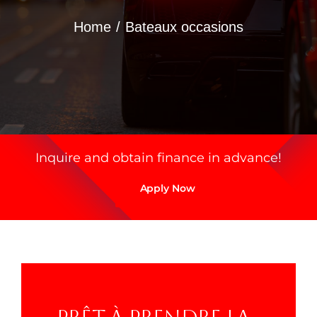
Home
Bateaux occasions
Redo Services Nautic
Actualités
Contact
Inquire and obtain finance in advance!
Apply Now