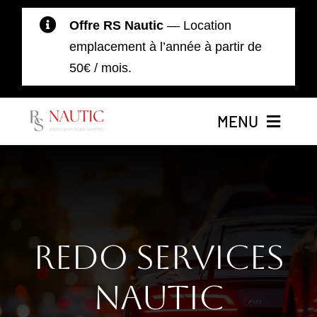
Passer
Offre RS Nautic
— Location
au
emplacement à l’année à partir de
contenu
50€ / mois.
MENU
Accueil
Nos Bateaux
Redo Services
Location de Bateaux
Nautic
Moteurs