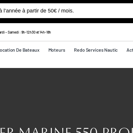
’année à partir de 50€ / mois.
rdi – Samedi : 9h-12h30 et 14h-18h
ocation De Bateaux
Moteurs
Redo Services Nautic
Act
er Marine 550 PRO