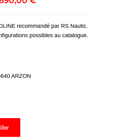
7690,00
€
ROLINE recommandé par RS Nautic.
nfigurations possibles au catalogue.
56640 ARZON
ller