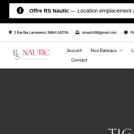
Passer
Offre RS Nautic
— Location emplacement à l
au
contenu
2 Rue Des Lamaneurs, 56640 ARZON
rsnautic56@gmail.com
Ma
Accueil
Nos Bateaux
L
Contact
Tig