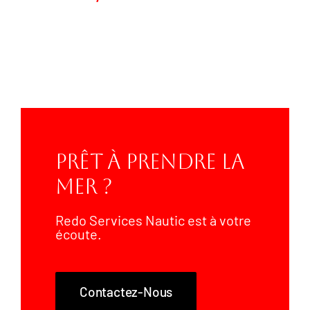
PRO FISH
24264,00
€
Prêt À Prendre La
Mer ?
Redo Services Nautic est à votre
écoute.
Contactez-Nous