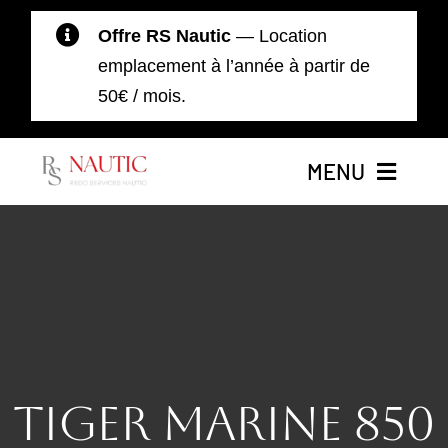
Passer
Offre RS Nautic
— Location
au
emplacement à l’année à partir de
contenu
50€ / mois.
MENU
Accueil
Nos Bateaux
Location de Bateaux
Tiger Marine 850
Moteurs