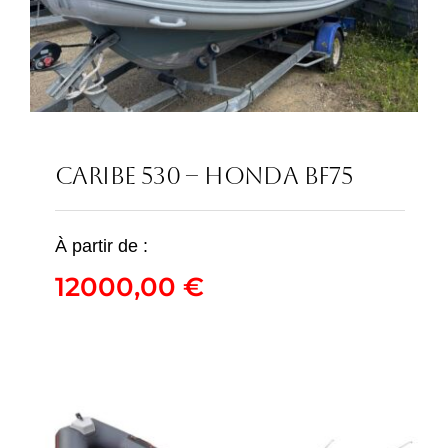
CARIBE 530 – HONDA BF75
CARIBE 530 – HONDA
À partir de :
BF75
12000,00
€
12000,00
€