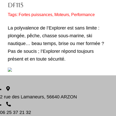
DF115
Tags:
Fortes puissances
,
Moteurs
,
Performance
La polyvalence de l’Explorer est sans limite :
plongée, pêche, chasse sous-marine, ski
nautique… beau temps, brise ou mer formée ?
Pas de soucis ; l’Explorer répond toujours
présent et en toute sécurité.
2 rue des Lamaneurs, 56640 ARZON
06 25 37 21 32