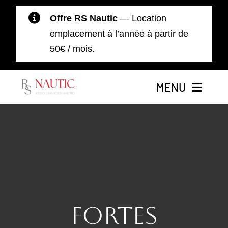
Passer
Offre RS Nautic
— Location
au
emplacement à l’année à partir de
contenu
50€ / mois.
MENU
Accueil
Nos Bateaux
Location de Bateaux
Fortes
Moteurs