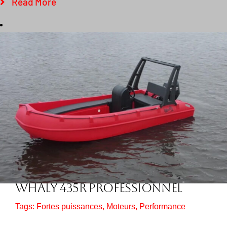
Read More
Whaly 435R Professionnel
Tags:
Fortes puissances
,
Moteurs
,
Performance