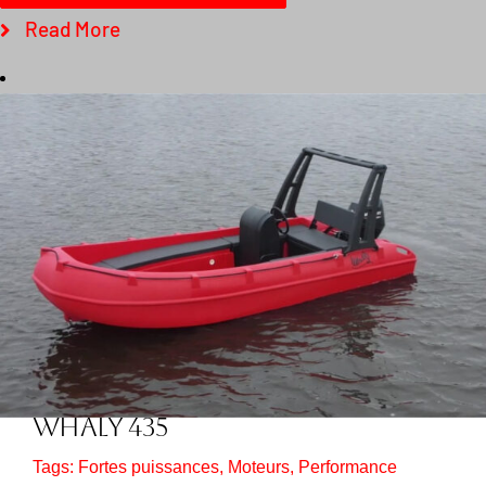
Read More
Whaly 435
Tags:
Fortes puissances
,
Moteurs
,
Performance