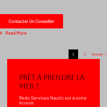
Contacter Un Conseiller
Read More
1
2
Suivant
Prêt À Prendre La
Mer ?
Redo Services Nautic est à votre
écoute.